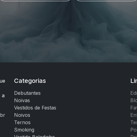
Categorias
Li
ue
e
Debutantes
Ed
o a
Noivas
Bl
Vestidos de Festas
Fa
br
Noivos
En
Ternos
Te
Smoking
Pol