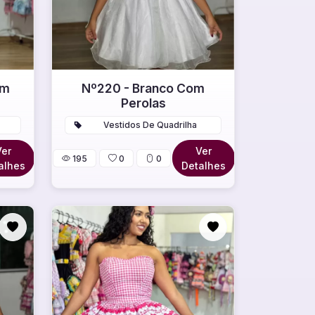
om
Nº220 - Branco Com
Perolas
Vestidos De Quadrilha
Ver
Ver
195
0
0
alhes
Detalhes