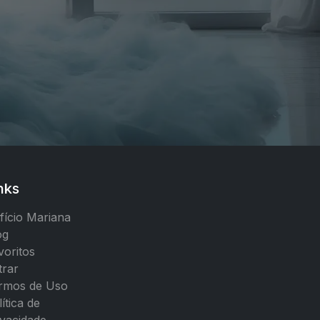
nks
ifício Mariana
og
voritos
trar
rmos de Uso
ítica de