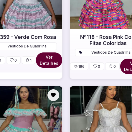
 359 - Verde Com Rosa
Nº118 - Rosa Pink C
Fitas Coloridas
Vestidos De Quadrilha
Vestidos De Quadrilha
Ver
1
0
1
Detalhes
196
0
0
Det