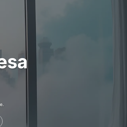
esa
e.