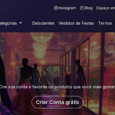
Instagram
Blog
Espaço e
tegorias
Debutantes
Vestidos de Festas
Ternos
Crie sua conta e favorite os produtos que você mais gostar
Criar Conta grátis