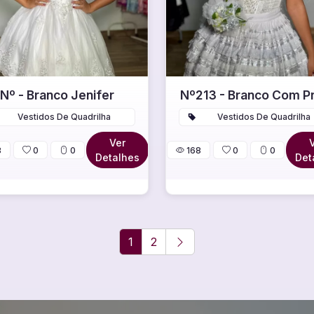
Nº - Branco Jenifer
Nº213 - Branco Com P
Vestidos De Quadrilha
Vestidos De Quadrilha
Ver
8
0
0
168
0
0
Detalhes
Det
1
2