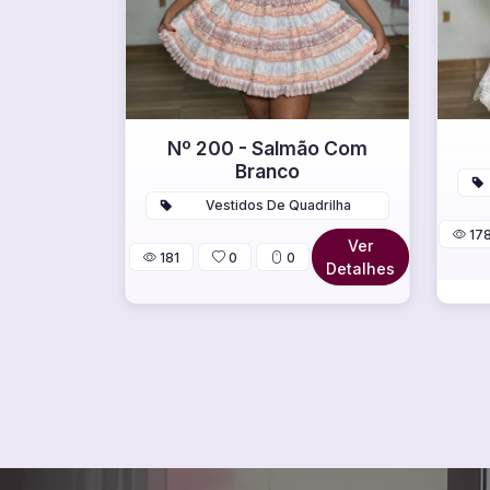
Nº 200 - Salmão Com
Branco
Vestidos De Quadrilha
17
Ver
181
0
0
Detalhes