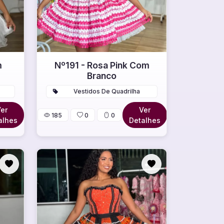
m
Nº191 - Rosa Pink Com
Branco
Vestidos De Quadrilha
er
Ver
185
0
0
alhes
Detalhes