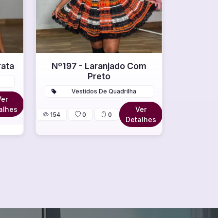
rata
Nº197 - Laranjado Com
Preto
Vestidos De Quadrilha
Ver
alhes
Ver
154
0
0
Detalhes