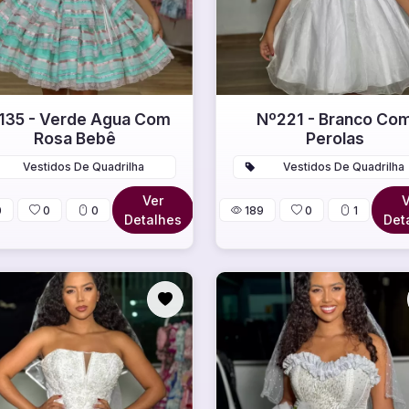
135 - Verde Agua Com
Nº221 - Branco Co
Rosa Bebê
Perolas
Vestidos De Quadrilha
Vestidos De Quadrilha
Ver
V
0
0
0
189
0
1
Detalhes
Det