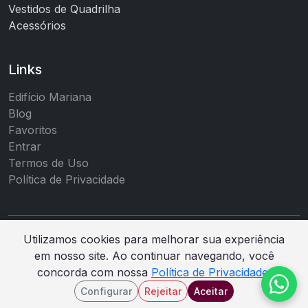
Vestidos de Quadrilha
Acessórios
Links
Edifício Mariana
Blog
Favoritos
Entrar
Termos de Uso
Política de Privacidade
Utilizamos cookies para melhorar sua experiência
© 2026 Shopping da Noiva e Debutante. Todos os
em nosso site. Ao continuar navegando, você
direitos reservados.
concorda com nossa
Política de Privacidade
.
Produto da
mw.tec.br
Configurar
Rejeitar
Aceitar